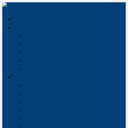
Velkommen
Om os
Om koncernen
Vores historie
Om Brøndum Installationer
Besøg Brøndum Stål
Besøg Brøndum Grønland
Vi tilbyder
Entreprise
Design & projektering
Installation
Projektledelse
Rådgivning
Service og vedligehold