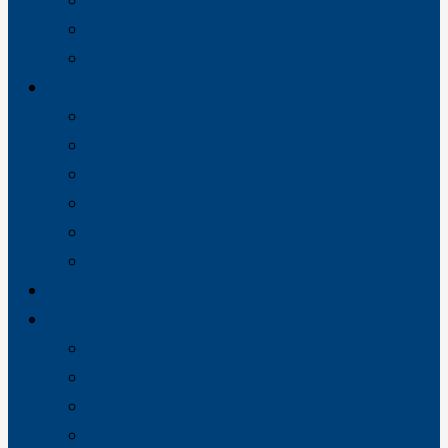
Projektledelse
Rådgivning
Service og vedligehold
Faggrupper
VVS
Sprinkleranlæg
Ventilation
Industri
Energi
Køl
Vores referencer
Job
VVS-servicemontører Kangerlussuaq
Oliefyrstekniker til Nuuk
Servicemontør til Nuuk
Ventilationsmontør / -tekniker til Nuuk