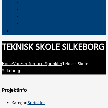
Servicemontør til Nuuk
Ventilationsmontør / -tekniker til Nuuk
VVS-montør til Nuuk
Elektrikere (Grønland)
Kontakt
TEKNISK SKOLE SILKEBORG
Home
Vores referencer
Sprinkler
Teknisk Skole
Silkeborg
Projektinfo
Kategori
Sprinkler