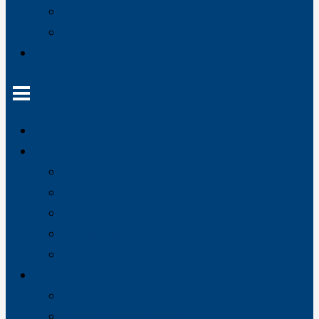
VVS-montør til Nuuk
Elektrikere (Grønland)
Kontakt
Velkommen
Om os
Om koncernen
Vores historie
Om Brøndum Installationer
Besøg Brøndum Stål
Besøg Brøndum Grønland
Vi tilbyder
Entreprise
Design & projektering