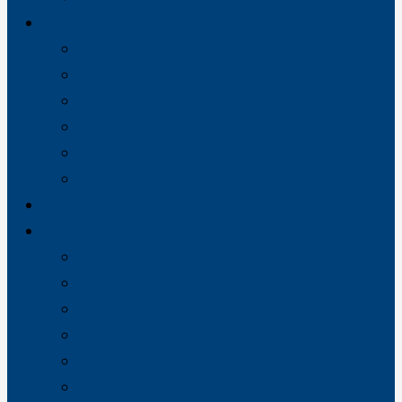
Faggrupper
VVS
Sprinkleranlæg
Ventilation
Industri
Energi
Køl
Vores referencer
Job
VVS-servicemontører Kangerlussuaq
Oliefyrstekniker til Nuuk
Servicemontør til Nuuk
Ventilationsmontør / -tekniker til Nuuk
VVS-montør til Nuuk
Elektrikere (Grønland)