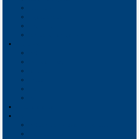
Installation
Projektledelse
Rådgivning
Service og vedligehold
Faggrupper
VVS
Sprinkleranlæg
Ventilation
Industri
Energi
Køl
Vores referencer
Job
VVS-servicemontører Kangerlussuaq
Oliefyrstekniker til Nuuk