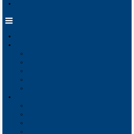
Kontakt
Velkommen
Om os
Om koncernen
Vores historie
Om Brøndum Installationer
Besøg Brøndum Stål
Besøg Brøndum Grønland
Vi tilbyder
Entreprise
Design & projektering
Installation
Projektledelse