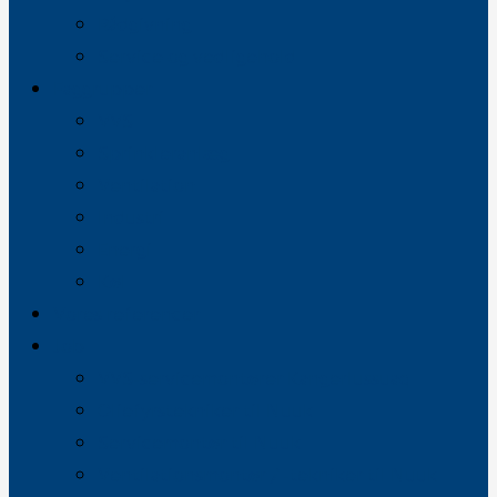
Rådgivning
Service og vedligehold
Faggrupper
VVS
Sprinkleranlæg
Ventilation
Industri
Energi
Køl
Vores referencer
Job
VVS-servicemontører Kangerlussuaq
Oliefyrstekniker til Nuuk
Servicemontør til Nuuk
Ventilationsmontør / -tekniker til Nuuk