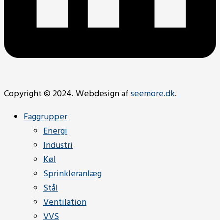
Copyright © 2024. Webdesign af
seemore.dk
.
Faggrupper
Energi
Industri
Køl
Sprinkleranlæg
Stål
Ventilation
VVS