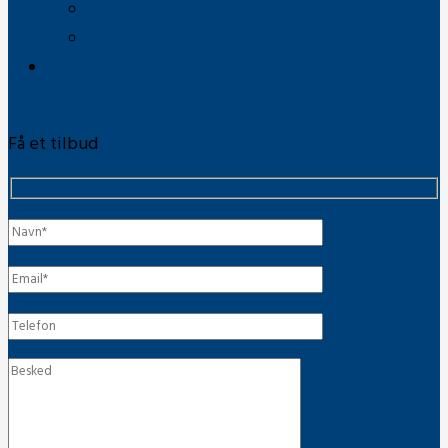
VVS-montør til Nuuk
Elektrikere (Grønland)
Kontakt
FÅ ET TILBUD
Få et tilbud