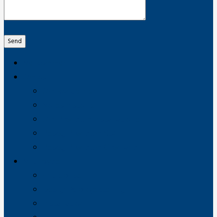
Send
Velkommen
Om os
Om koncernen
Vores historie
Om Brøndum Installationer
Besøg Brøndum Stål
Besøg Brøndum Grønland
Vi tilbyder
Entreprise
Design & projektering
Installation