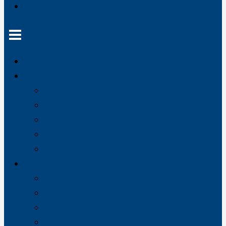
Kontakt
Velkommen
Om os
Om koncernen
Vores historie
Om Brøndum Installationer
Besøg Brøndum Stål
Besøg Brøndum Grønland
Vi tilbyder
Entreprise
Design & projektering
Installation
Projektledelse