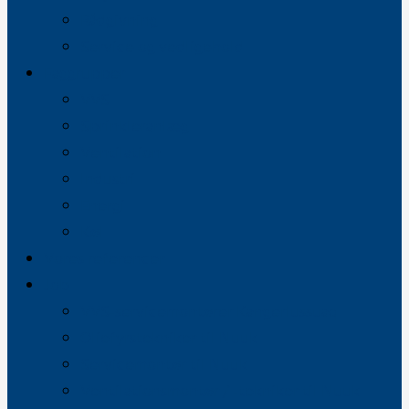
Rådgivning
Service og vedligehold
Faggrupper
VVS
Sprinkleranlæg
Ventilation
Industri
Energi
Køl
Vores referencer
Job
VVS-servicemontører Kangerlussuaq
Oliefyrstekniker til Nuuk
Servicemontør til Nuuk
Ventilationsmontør / -tekniker til Nuuk