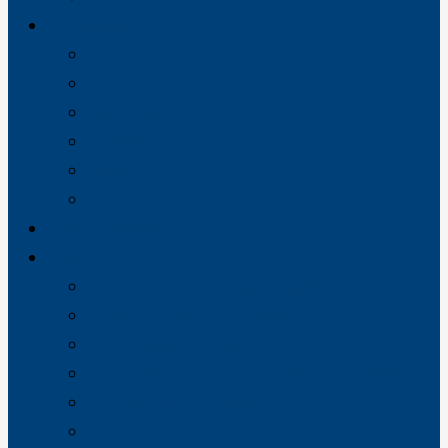
Faggrupper
VVS
Sprinkleranlæg
Ventilation
Industri
Energi
Køl
Vores referencer
Job
VVS-servicemontører Kangerlussuaq
Oliefyrstekniker til Nuuk
Servicemontør til Nuuk
Ventilationsmontør / -tekniker til Nuuk
VVS-montør til Nuuk
Elektrikere (Grønland)