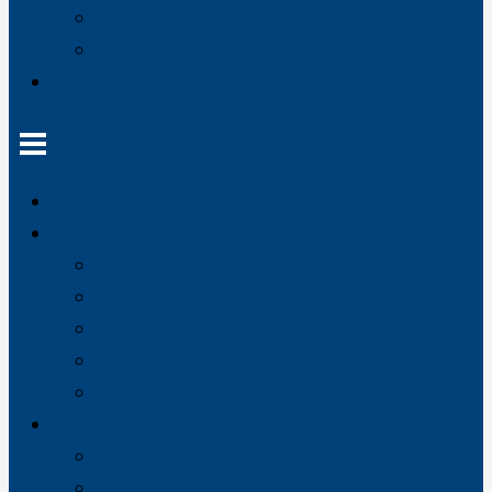
VVS-montør til Nuuk
Elektrikere (Grønland)
Kontakt
Velkommen
Om os
Om koncernen
Vores historie
Om Brøndum Installationer
Besøg Brøndum Stål
Besøg Brøndum Grønland
Vi tilbyder
Entreprise
Design & projektering