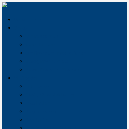
Velkommen
Om os
Om koncernen
Vores historie
Om Brøndum Installationer
Besøg Brøndum Stål
Besøg Brøndum Grønland
Vi tilbyder
Entreprise
Design & projektering
Installation
Projektledelse
Rådgivning
Service og vedligehold