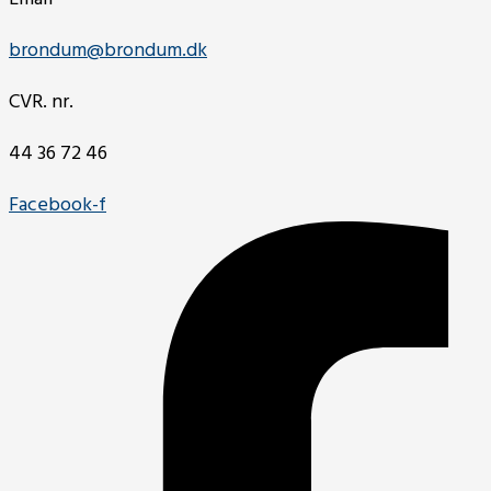
brondum@brondum.dk
CVR. nr.
44 36 72 46
Facebook-f