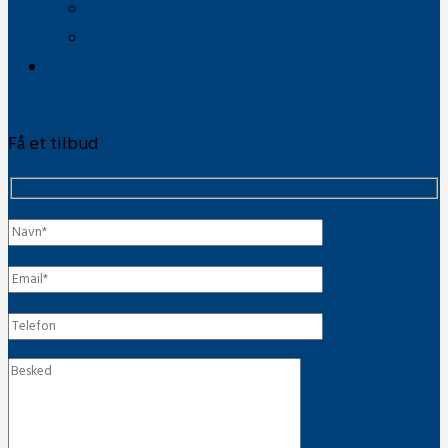
VVS-montør til Nuuk
Elektrikere (Grønland)
Kontakt
FÅ ET TILBUD
Få et tilbud