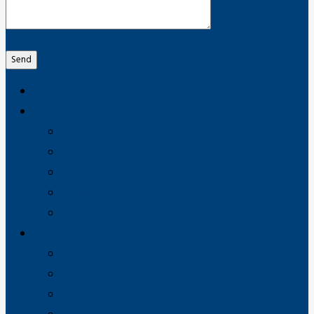
Send
Velkommen
Om os
Om koncernen
Vores historie
Om Brøndum Installationer
Besøg Brøndum Stål
Besøg Brøndum Grønland
Vi tilbyder
Entreprise
Design & projektering
Installation