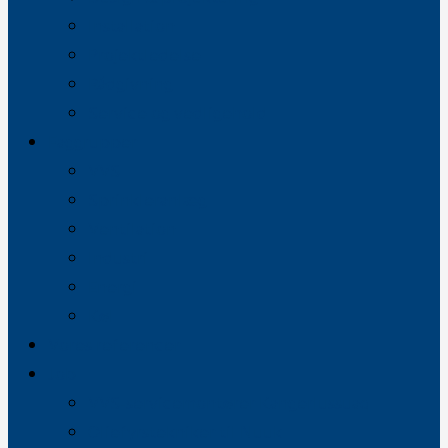
Installation
Projektledelse
Rådgivning
Service og vedligehold
Faggrupper
VVS
Sprinkleranlæg
Ventilation
Industri
Energi
Køl
Vores referencer
Job
VVS-servicemontører Kangerlussuaq
Oliefyrstekniker til Nuuk