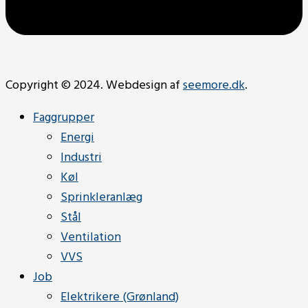
Copyright © 2024. Webdesign af
seemore.dk
.
Faggrupper
Energi
Industri
Køl
Sprinkleranlæg
Stål
Ventilation
VVS
Job
Elektrikere (Grønland)