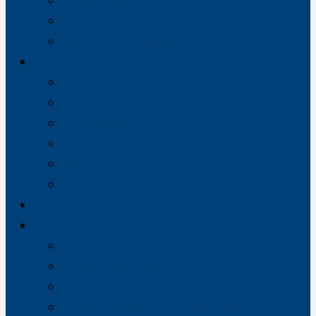
Projektledelse
Rådgivning
Service og vedligehold
Faggrupper
VVS
Sprinkleranlæg
Ventilation
Industri
Energi
Køl
Vores referencer
Job
VVS-servicemontører Kangerlussuaq
Oliefyrstekniker til Nuuk
Servicemontør til Nuuk
Ventilationsmontør / -tekniker til Nuuk