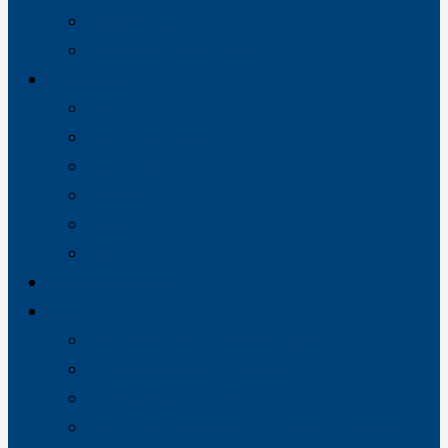
Rådgivning
Service og vedligehold
Faggrupper
VVS
Sprinkleranlæg
Ventilation
Industri
Energi
Køl
Vores referencer
Job
VVS-servicemontører Kangerlussuaq
Oliefyrstekniker til Nuuk
Servicemontør til Nuuk
Ventilationsmontør / -tekniker til Nuuk