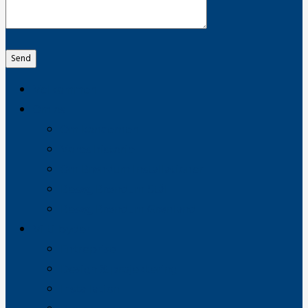
Send
Velkommen
Om os
Om koncernen
Vores historie
Om Brøndum Installationer
Besøg Brøndum Stål
Besøg Brøndum Grønland
Vi tilbyder
Entreprise
Design & projektering
Installation