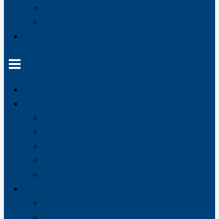
VVS-montør til Nuuk
Elektrikere (Grønland)
Kontakt
Velkommen
Om os
Om koncernen
Vores historie
Om Brøndum Installationer
Besøg Brøndum Stål
Besøg Brøndum Grønland
Vi tilbyder
Entreprise
Design & projektering