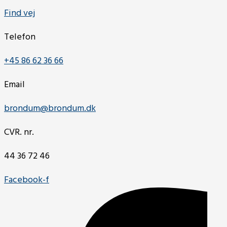
Find vej
Telefon
+45 86 62 36 66
Email
brondum@brondum.dk
CVR. nr.
44 36 72 46
Facebook-f