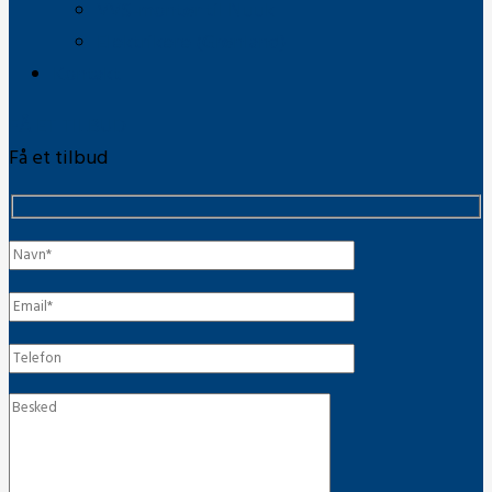
VVS-montør til Nuuk
Elektrikere (Grønland)
Kontakt
FÅ ET TILBUD
Få et tilbud