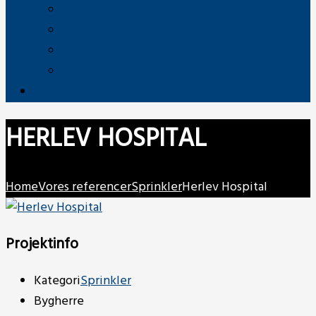
Servicemontør til Nuuk
Ventilationsmontør / -tekniker til Nuuk
VVS-montør til Nuuk
Elektrikere (Grønland)
Kontakt
HERLEV HOSPITAL
Home
Vores referencer
Sprinkler
Herlev Hospital
Projektinfo
Kategori
Sprinkler
Bygherre