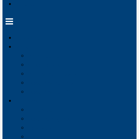
Kontakt
Velkommen
Om os
Om koncernen
Vores historie
Om Brøndum Installationer
Besøg Brøndum Stål
Besøg Brøndum Grønland
Vi tilbyder
Entreprise
Design & projektering
Installation
Projektledelse