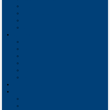
Installation
Projektledelse
Rådgivning
Service og vedligehold
Faggrupper
VVS
Sprinkleranlæg
Ventilation
Industri
Energi
Køl
Vores referencer
Job
VVS-servicemontører Kangerlussuaq
Oliefyrstekniker til Nuuk