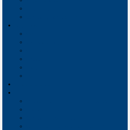
Projektledelse
Rådgivning
Service og vedligehold
Faggrupper
VVS
Sprinkleranlæg
Ventilation
Industri
Energi
Køl
Vores referencer
Job
VVS-servicemontører Kangerlussuaq
Oliefyrstekniker til Nuuk
Servicemontør til Nuuk
Ventilationsmontør / -tekniker til Nuuk