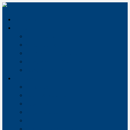
Velkommen
Om os
Om koncernen
Vores historie
Om Brøndum Installationer
Besøg Brøndum Stål
Besøg Brøndum Grønland
Vi tilbyder
Entreprise
Design & projektering
Installation
Projektledelse
Rådgivning
Service og vedligehold