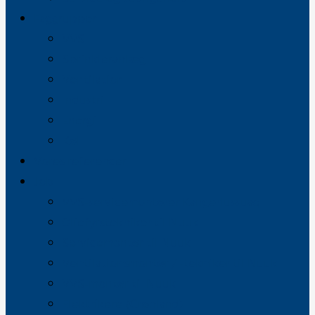
Faggrupper
VVS
Sprinkleranlæg
Ventilation
Industri
Energi
Køl
Vores referencer
Job
VVS-servicemontører Kangerlussuaq
Oliefyrstekniker til Nuuk
Servicemontør til Nuuk
Ventilationsmontør / -tekniker til Nuuk
VVS-montør til Nuuk
Elektrikere (Grønland)