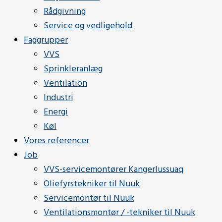
Rådgivning
Service og vedligehold
Faggrupper
VVS
Sprinkleranlæg
Ventilation
Industri
Energi
Køl
Vores referencer
Job
VVS-servicemontører Kangerlussuaq
Oliefyrstekniker til Nuuk
Servicemontør til Nuuk
Ventilationsmontør / -tekniker til Nuuk