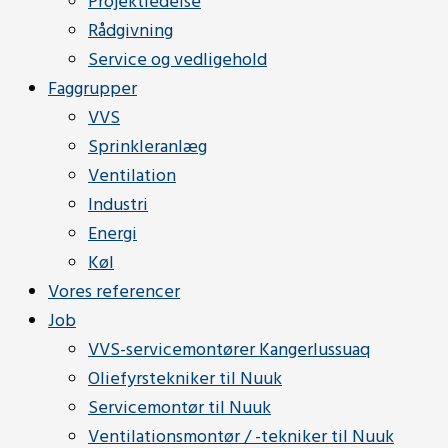
Projektledelse
Rådgivning
Service og vedligehold
Faggrupper
VVS
Sprinkleranlæg
Ventilation
Industri
Energi
Køl
Vores referencer
Job
VVS-servicemontører Kangerlussuaq
Oliefyrstekniker til Nuuk
Servicemontør til Nuuk
Ventilationsmontør / -tekniker til Nuuk