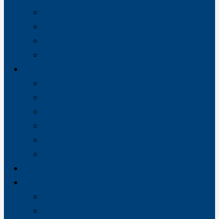
Installation
Projektledelse
Rådgivning
Service og vedligehold
Faggrupper
VVS
Sprinkleranlæg
Ventilation
Industri
Energi
Køl
Vores referencer
Job
VVS-servicemontører Kangerlussuaq
Oliefyrstekniker til Nuuk