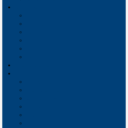
Faggrupper
VVS
Sprinkleranlæg
Ventilation
Industri
Energi
Køl
Vores referencer
Job
VVS-servicemontører Kangerlussuaq
Oliefyrstekniker til Nuuk
Servicemontør til Nuuk
Ventilationsmontør / -tekniker til Nuuk
VVS-montør til Nuuk
Elektrikere (Grønland)