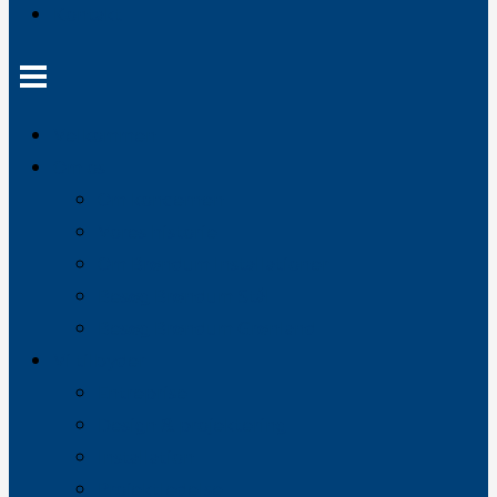
Kontakt
Velkommen
Om os
Om koncernen
Vores historie
Om Brøndum Installationer
Besøg Brøndum Stål
Besøg Brøndum Grønland
Vi tilbyder
Entreprise
Design & projektering
Installation
Projektledelse