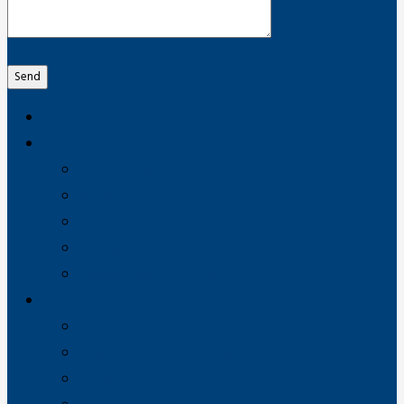
Send
Velkommen
Om os
Om koncernen
Vores historie
Om Brøndum Installationer
Besøg Brøndum Stål
Besøg Brøndum Grønland
Vi tilbyder
Entreprise
Design & projektering
Installation