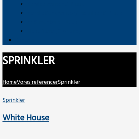
Servicemontør til Nuuk
Ventilationsmontør / -tekniker til Nuuk
VVS-montør til Nuuk
Elektrikere (Grønland)
Kontakt
SPRINKLER
Home
Vores referencer
Sprinkler
Sprinkler
White House