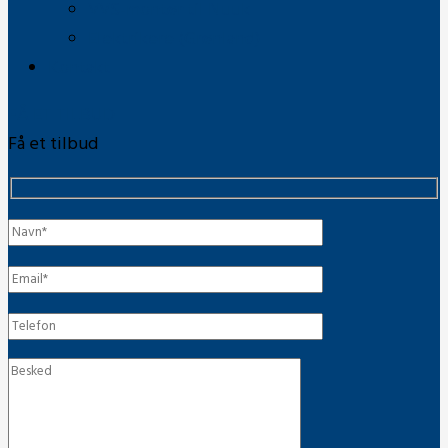
VVS-montør til Nuuk
Elektrikere (Grønland)
Kontakt
FÅ ET TILBUD
Få et tilbud