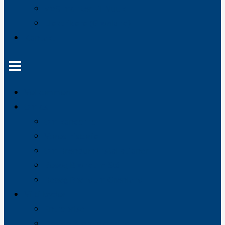
VVS-montør til Nuuk
Elektrikere (Grønland)
Kontakt
Velkommen
Om os
Om koncernen
Vores historie
Om Brøndum Installationer
Besøg Brøndum Stål
Besøg Brøndum Grønland
Vi tilbyder
Entreprise
Design & projektering