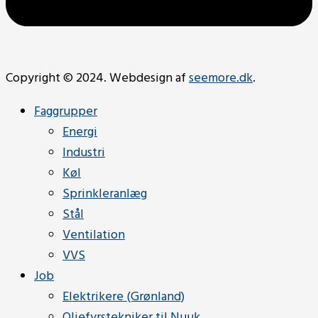
Copyright © 2024. Webdesign af
seemore.dk
.
Faggrupper
Energi
Industri
Køl
Sprinkleranlæg
Stål
Ventilation
VVS
Job
Elektrikere (Grønland)
Oliefyrstekniker til Nuuk