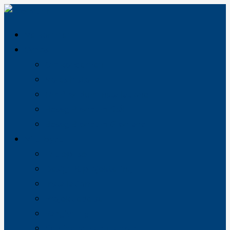
Velkommen
Om os
Om koncernen
Vores historie
Om Brøndum Installationer
Besøg Brøndum Stål
Besøg Brøndum Grønland
Vi tilbyder
Entreprise
Design & projektering
Installation
Projektledelse
Rådgivning
Service og vedligehold