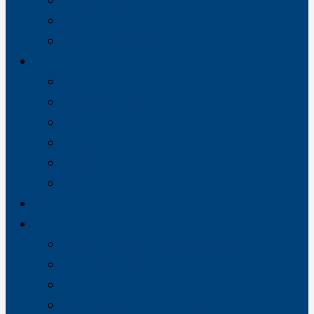
Projektledelse
Rådgivning
Service og vedligehold
Faggrupper
VVS
Sprinkleranlæg
Ventilation
Industri
Energi
Køl
Vores referencer
Job
VVS-servicemontører Kangerlussuaq
Oliefyrstekniker til Nuuk
Servicemontør til Nuuk
Ventilationsmontør / -tekniker til Nuuk