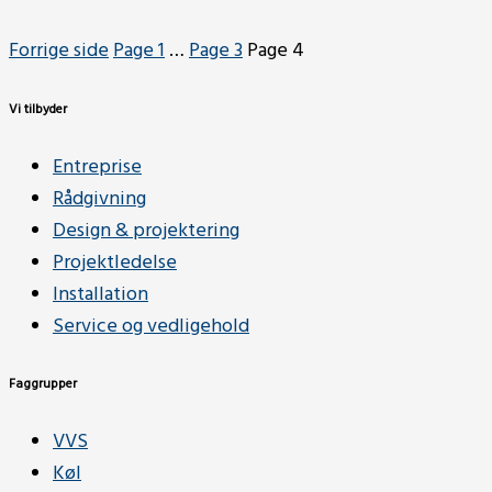
Forrige side
Page
1
…
Page
3
Page
4
Vi tilbyder
Entreprise
Rådgivning
Design & projektering
Projektledelse
Installation
Service og vedligehold
Faggrupper
VVS
Køl