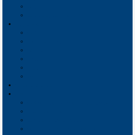
Rådgivning
Service og vedligehold
Faggrupper
VVS
Sprinkleranlæg
Ventilation
Industri
Energi
Køl
Vores referencer
Job
VVS-servicemontører Kangerlussuaq
Oliefyrstekniker til Nuuk
Servicemontør til Nuuk
Ventilationsmontør / -tekniker til Nuuk