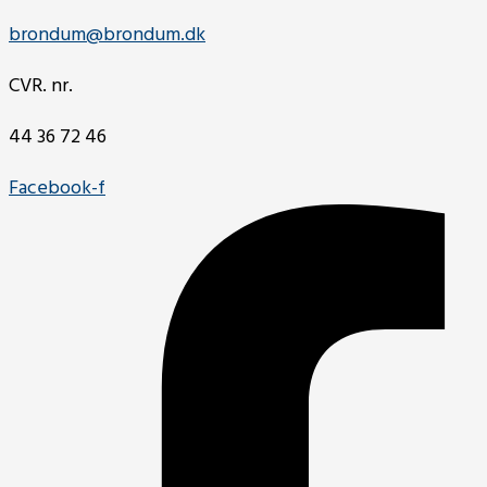
brondum@brondum.dk
CVR. nr.
44 36 72 46
Facebook-f